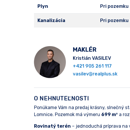
Plyn
Pri pozemku
Kanalizácia
Pri pozemku
MAKLÉR
Kristián VASILEV
+421 905 261 117
vasilev@realplus.sk
O NEHNUTEĽNOSTI
Ponúkame Vám na predaj krásny, slnečný sta
Lomnice. Pozemok má výmeru
699 m²
a ro
Rovinatý terén
– jednoduchá príprava na