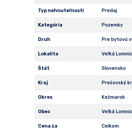
Typ nehnuteľnosti
Predaj
Kategória
Pozemky
Druh
Pre bytovú 
Lokalita
Veľká Lomni
Štát
Slovensko
Kraj
Prešovský kr
Okres
Kežmarok
Obec
Veľká Lomni
Cena za
Celkom