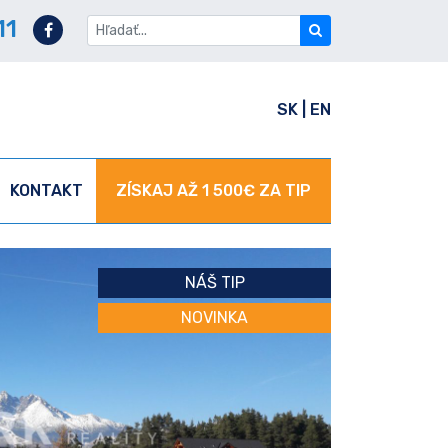
11
SK
|
EN
KONTAKT
ZÍSKAJ AŽ 1 500€ ZA TIP
NÁŠ TIP
NOVINKA