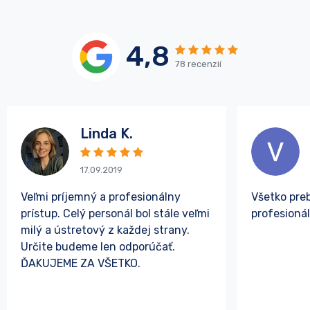
4,8
78 recenzií
Linda K.
17.09.2019
Veľmi príjemný a profesionálny
Všetko pre
prístup. Celý personál bol stále veľmi
profesioná
milý a ústretový z každej strany.
Určite budeme len odporúčať.
ĎAKUJEME ZA VŠETKO.