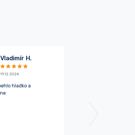
Vladimír H.
Vladimír I.
19.12.2024
09.02.2022
behlo hladko a
Rýchle, profesionálne jedn
lne
ochotný a milý personál, kt
dispozícii podľa potrieb kli
Ďalej