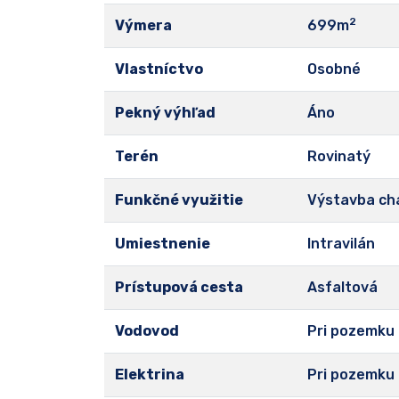
2
Výmera
699m
Vlastníctvo
Osobné
Pekný výhľad
Áno
Terén
Rovinatý
Funkčné využitie
Výstavba ch
Umiestnenie
Intravilán
Prístupová cesta
Asfaltová
Vodovod
Pri pozemku
Elektrina
Pri pozemku