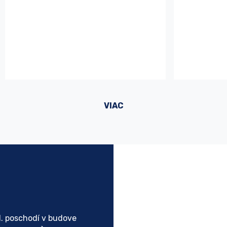
VIAC
1. poschodí v budove