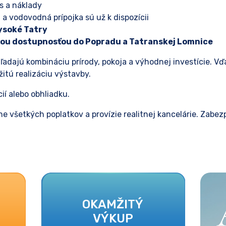
as a náklady
 a vodovodná prípojka sú už k dispozícii
ysoké Tatry
rnou dostupnosťou do Popradu a Tatranskej Lomnice
hľadajú kombináciu prírody, pokoja a výhodnej investície. 
itú realizáciu výstavby.
í alebo obhliadku.
e všetkých poplatkov a provízie realitnej kancelárie. Zabe
OKAMŽITÝ
VÝKUP