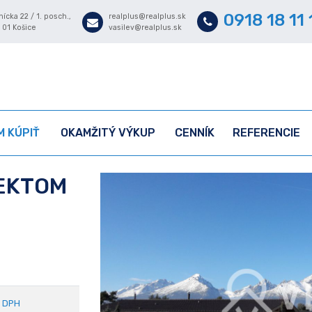
0918 18 11 
ícka 22 / 1. posch.,
realplus@realplus.sk
 01 Košice
vasilev@realplus.sk
 KÚPIŤ
OKAMŽITÝ VÝKUP
CENNÍK
REFERENCIE
JEKTOM
 DPH