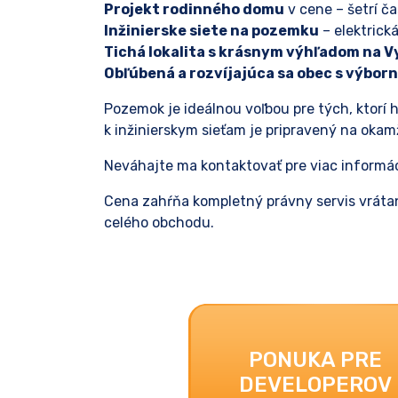
Projekt rodinného domu
v cene – šetrí č
Inžinierske siete na pozemku
– elektrická
Tichá lokalita s krásnym výhľadom na V
Obľúbená a rozvíjajúca sa obec s výbo
Pozemok je ideálnou voľbou pre tých, ktorí 
k inžinierskym sieťam je pripravený na okamž
Neváhajte ma kontaktovať pre viac informáci
Cena zahŕňa kompletný právny servis vrátan
celého obchodu.
PONUKA PRE
DEVELOPEROV