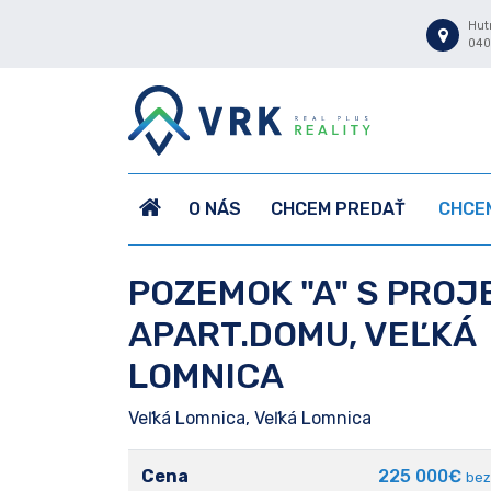
Hutn
040
O NÁS
CHCEM PREDAŤ
CHCEM
POZEMOK "A" S PRO
APART.DOMU, VEĽKÁ
LOMNICA
Veľká Lomnica, Veľká Lomnica
Cena
225 000€
bez