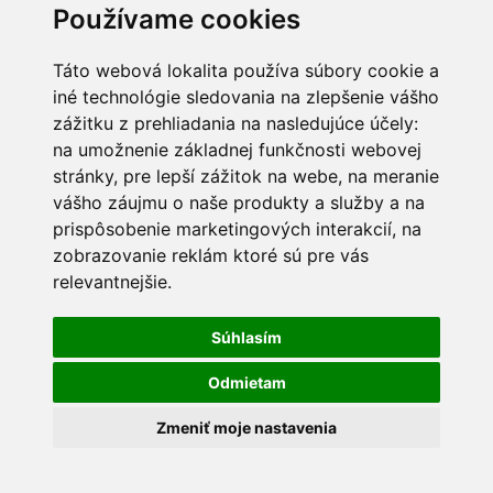
Používame cookies
Táto webová lokalita používa súbory cookie a
iné technológie sledovania na zlepšenie vášho
zážitku z prehliadania na nasledujúce účely:
na umožnenie základnej funkčnosti webovej
stránky
,
pre lepší zážitok na webe
,
na meranie
vášho záujmu o naše produkty a služby a na
REALITNÁ PORADŇA
prispôsobenie marketingových interakcií
,
na
VIRTUÁLNA 3D PREHLIADKA
zobrazovanie reklám ktoré sú pre vás
OCHRANA OSOBNÝCH ÚDAJOV
relevantnejšie
.
VOP
KONATEĽ
Súhlasím
Odmietam
Zmeniť moje nastavenia
Prihlásenie pre maklérov
© 2019 VRK REAL PLUS