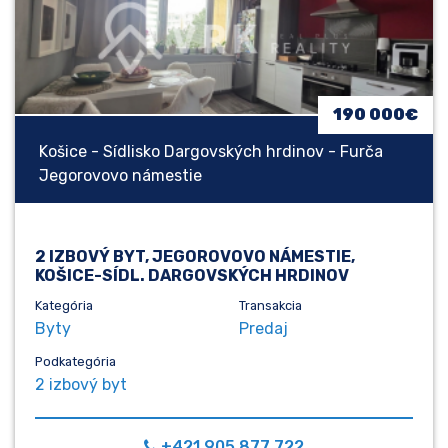
190 000€
Košice - Sídlisko Dargovských hrdinov - Furča
Jegorovovo námestie
2 IZBOVÝ BYT, JEGOROVOVO NÁMESTIE,
KOŠICE-SÍDL. DARGOVSKÝCH HRDINOV
Kategória
Transakcia
Byty
Predaj
Podkategória
2 izbový byt
+421 905 877 722