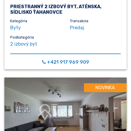
PRIESTRANNÝ 2 IZBOVÝ BYT, ATÉNSKA,
SÍDLISKO ŤAHANOVCE
Kategória
Transakcia
Byty
Predaj
Podkategória
2 izbový byt
+421 917 969 909
NOVINKA