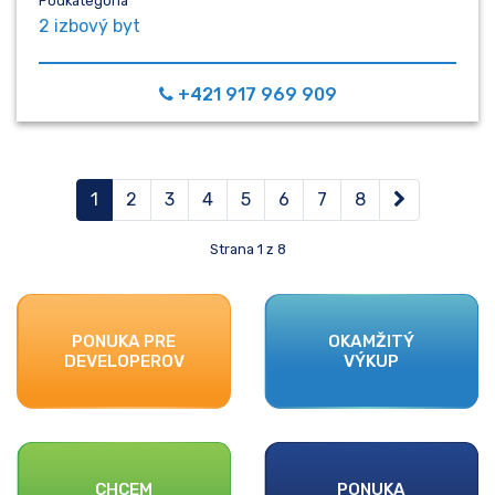
Podkategória
2 izbový byt
+421 917 969 909
(aktuálna)
1
2
3
4
5
6
7
8
Strana 1 z 8
PONUKA PRE
OKAMŽITÝ
DEVELOPEROV
VÝKUP
CHCEM
PONUKA