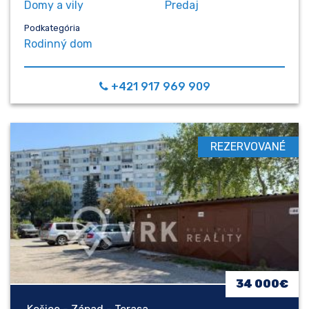
Domy a vily
Predaj
Podkategória
Rodinný dom
+421 917 969 909
REZERVOVANÉ
34 000€