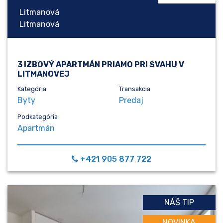
Litmanová
Litmanová
3 IZBOVÝ APARTMÁN PRIAMO PRI SVAHU V
LITMANOVEJ
Kategória
Transakcia
Byty
Predaj
Podkategória
Apartmán
+421 905 877 722
NÁŠ TIP
NOVINKA