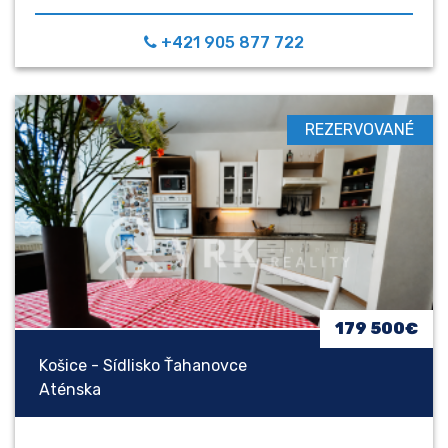
+421 905 877 722
REZERVOVANÉ
179 500€
Košice - Sídlisko Ťahanovce
Aténska