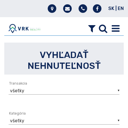
SK
|
EN
VYHĽADAŤ
NEHNUTEĽNOSŤ
Transakcia
všetky
Kategória
všetky