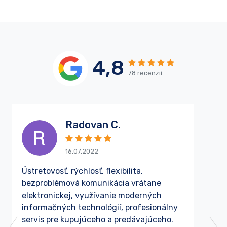
4,8
78 recenzií
Radovan C.
16.07.2022
Ústretovosť, rýchlosť, flexibilita,
Spo
bezproblémová komunikácia vrátane
dal
elektronickej, využívanie moderných
pro
informačných technológií, profesionálny
rieš
servis pre kupujúceho a predávajúceho.
Odp