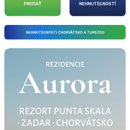
PREDAŤ
NEHNUTEĽNOSTÍ
NEHNUTEĽNOSTI CHORVÁTSKO A TURECKO