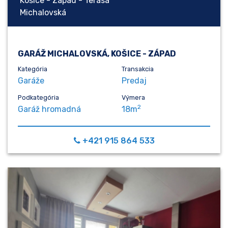
Košice - Západ - Terasa
Michalovská
GARÁŽ MICHALOVSKÁ, KOŠICE - ZÁPAD
Kategória
Transakcia
Garáže
Predaj
Podkategória
Výmera
2
Garáž hromadná
18m
+421 915 864 533