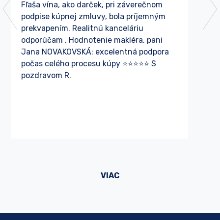
Fľaša vína, ako darček, pri záverečnom
Späť
Ďal
podpise kúpnej zmluvy, bola príjemným
prekvapením. Realitnú kanceláriu
odporúčam . Hodnotenie makléra, pani
Jana NOVAKOVSKÁ: excelentná podpora
počas celého procesu kúpy ⭐⭐⭐⭐⭐ S
pozdravom R.
VIAC