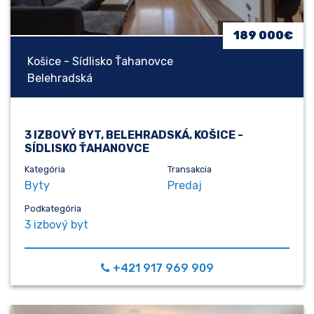
189 000€
Košice - Sídlisko Ťahanovce
Belehradská
3 IZBOVÝ BYT, BELEHRADSKÁ, KOŠICE -
SÍDLISKO ŤAHANOVCE
Kategória
Transakcia
Byty
Predaj
Podkategória
3 izbový byt
+421 917 969 909